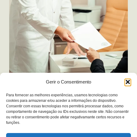
Gerir o Consentimento
Para fornecer as melhores experiências, usamos tecnologias como
cookies para armazenar e/ou aceder a informações do dispositivo.
Psiquiatria
Consentir com essas tecnologias nos permitirá processar dados, como
Psiquiatria é um ramo da medicina dedicado ao
comportamento de navegação ou IDs exclusivos neste site. Não consentir
ou retirar o consentimento pode afetar negativamante certos recursos e
diagnóstico, tratamento e prevenção de transtornos
funções.
1
mentais, emocionais e comportamentais.
Ao