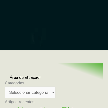
Área de atuação!
Categorias
Categorias
Artigos recentes